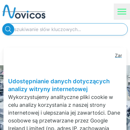
Nasza wiedza specjalistyczna
Najnowsze wiadomości
Zamkni
Usługi
Novicos
baner
Nauka
zgody
na
Produkty Siemens
Udostępnianie danych dotyczących
pliki
analizy witryny internetowej
cookie
Sklep internetowy
Wykorzystujemy analityczne pliki cookie w
celu analizy korzystania z naszej strony
internetowej i ulepszania jej zawartości. Dane
osobowe są przetwarzane przez Google
Ireland Limited (np. adres IP, zachowania