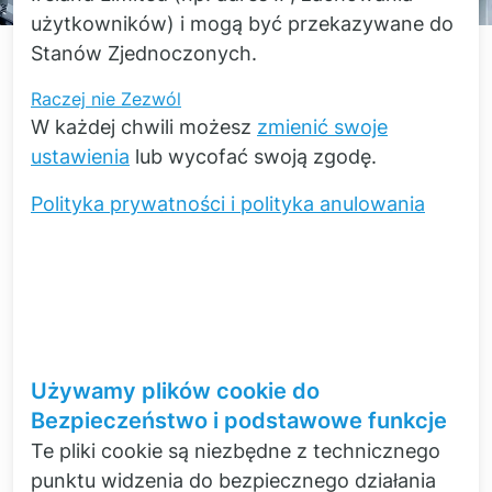
użytkowników) i mogą być przekazywane do
Stanów Zjednoczonych.
Raczej nie
Zezwól
W każdej chwili możesz
zmienić swoje
Powrót
ustawienia
lub wycofać swoją zgodę.
Polityka prywatności i polityka anulowania
Przykład zastosowania
Testy EoL
dla
skrzyń biegów
Simcenter Anovis oferuje rozwiązania testowe
na końcu linii produkcyjnej do bezpiecznego,
zautomatyzowanego i niezawodnego
wykrywania usterek w warunkach
Używamy plików cookie do
produkcyjnych za pomocą pomiarów drgań i
Bezpieczeństwo i podstawowe funkcje
dźwięku. Błędy montażowe, wady
Te pliki cookie są niezbędne z technicznego
komponentów i charakterystyczne odgłosy są
punktu widzenia do bezpiecznego działania