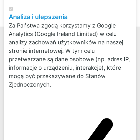
Papier
Akustyka
Samochód
Analiza i ulepszenia
Za Państwa zgodą korzystamy z Google
Analytics (Google Ireland Limited) w celu
analizy zachowań użytkowników na naszej
stronie internetowej. W tym celu
przetwarzane są dane osobowe (np. adres IP,
informacje o urządzeniu, interakcje), które
Kontakt
mogą być przekazywane do Stanów
Fon:
+49 4
0 300 870 30
Zjednoczonych.
Fax:
+49 40 300 870 50
Mail:
mail@
novicos.de
Bądź na bieżąco!
Aktualności, podstawowe informacje i komentarze na
temat naszych projektów można znaleźć codziennie
na
LinkedIn