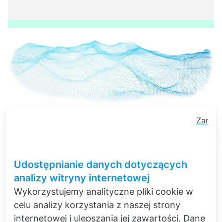
Zamkni
baner
zgody
na
Udostępnianie danych dotyczących
pliki
analizy witryny internetowej
cookie
Wykorzystujemy analityczne pliki cookie w
Dowiedz się więcej o pomiarze i
celu analizy korzystania z naszej strony
obliczaniu
drgań roboczych
internetowej i ulepszania jej zawartości. Dane