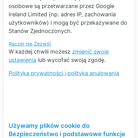
osobowe są przetwarzane przez Google
Chętnie udzielę spersonalizowanych i
Ireland Limited (np. adres IP, zachowania
związanych z aplikacjami informacji na temat
użytkowników) i mogą być przekazywane do
naszej oferty usług!
Stanów Zjednoczonych.
Raczej nie
Zezwól
W każdej chwili możesz
zmienić swoje
ustawienia
lub wycofać swoją zgodę.
Polityka prywatności i polityka anulowania
Dr inż.
Michael Kwade
Szybki kontakt
Używamy plików cookie do
Bezpieczeństwo i podstawowe funkcje