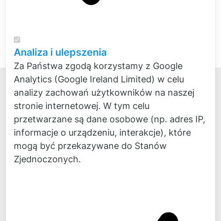
więcej
Analiza i ulepszenia
Za Państwa zgodą korzystamy z Google
Analytics (Google Ireland Limited) w celu
analizy zachowań użytkowników na naszej
stronie internetowej. W tym celu
przetwarzane są dane osobowe (np. adres IP,
informacje o urządzeniu, interakcje), które
Kontakt
mogą być przekazywane do Stanów
Fon:
+49 4
0 300 870 30
Zjednoczonych.
Fax:
+49 40 300 870 50
Mail:
mail@
novicos.de
Bądź na bieżąco!
Aktualności, podstawowe informacje i komentarze na