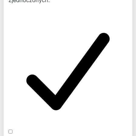
Zjednoczonych.
Fax:
+49 40 300 870 50
Mail:
mail@
novicos.de
Bądź na bieżąco!
Aktualności, podstawowe informacje i komentarze na
temat naszych projektów można znaleźć codziennie
na
LinkedIn