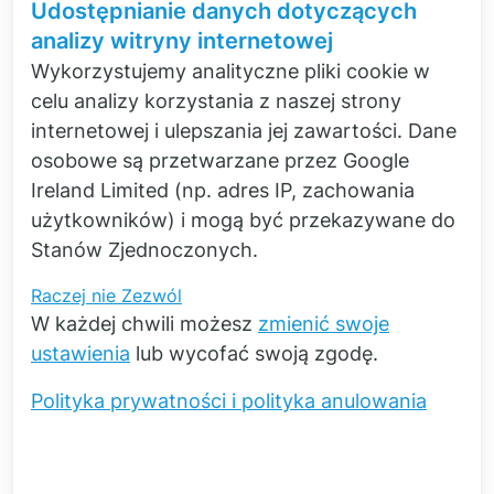
Udostępnianie danych dotyczących
pliki
analizy witryny internetowej
cookie
Wykorzystujemy analityczne pliki cookie w
celu analizy korzystania z naszej strony
Strony zorientowane na
internetowej i ulepszania jej zawartości. Dane
rozwiązania
osobowe są przetwarzane przez Google
Ireland Limited (np. adres IP, zachowania
Usługi, myślenie różnymi metodami
użytkowników) i mogą być przekazywane do
W obliczu wyzwań często nie wystarcza
Stanów Zjednoczonych.
zastosowanie tylko jednej metody.
Zapewniamy naszym klientom wsparcie
Raczej nie
Zezwól
zorientowane na rozwiązania i łączymy
W każdej chwili możesz
zmienić swoje
obliczenia, pomiary i usługi transferu. Nie
ustawienia
lub wycofać swoją zgodę.
masz pewności, jakiej metody (metod)
Polityka prywatności i polityka anulowania
wymaga Twoje wyzwanie?
Zorientowana na rozwiązania prezentacja
naszego zakresu usług