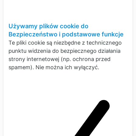
Używamy plików cookie do
Bezpieczeństwo i podstawowe funkcje
Te pliki cookie są niezbędne z technicznego
punktu widzenia do bezpiecznego działania
strony internetowej (np. ochrona przed
Wyposażamy cię
spamem). Nie można ich wyłączyć.
Zakup oprogramowania i sprzętu z
portfolio produktów Simcenter od nas
Jako Siemens Solution Partner wyposażamy
klientów w systemy testowe - ale tylko te,
których sami używamy na co dzień. W ten
sposób gwarantujemy wyselekcjonowane,
wysokowydajne portfolio rozwiązań i
wyjątkowo praktyczną jakość doradztwa.