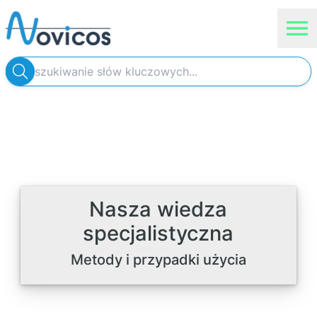
Nasza wiedza specjalistyczna
Najnowsze wiadomości
Usługi
Novicos
Nauka
Produkty Siemens
Nasza wiedza
Sklep internetowy
specjalistyczna
Metody i przypadki użycia