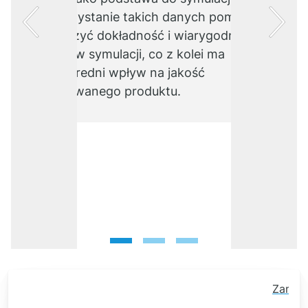
Wykorzystanie takich danych pomaga
zwiększyć dokładność i wiarygodność
wyników symulacji, co z kolei ma
bezpośredni wpływ na jakość
opracowanego produktu.
1
2
3
Zamkni
baner