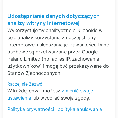
zgody
na
Udostępnianie danych dotyczących
pliki
analizy witryny internetowej
cookie
Wykorzystujemy analityczne pliki cookie w
celu analizy korzystania z naszej strony
Nasz sprzęt
internetowej i ulepszania jej zawartości. Dane
osobowe są przetwarzane przez Google
Wysokiej klasy sprzęt dla małych i
Ireland Limited (np. adres IP, zachowania
wymagających projektów
użytkowników) i mogą być przekazywane do
Od początku naszej działalności łączymy
Stanów Zjednoczonych.
pomiary z symulacją. Znajduje to
odzwierciedlenie w naszym rozbudowanym,
Raczej nie
Zezwól
wypróbowanym i przetestowanym sprzęcie
W każdej chwili możesz
zmienić swoje
do szerokiego zakresu zagadnień
ustawienia
lub wycofać swoją zgodę.
związanych z akustyką i technologią drgań.
Polityka prywatności i polityka anulowania