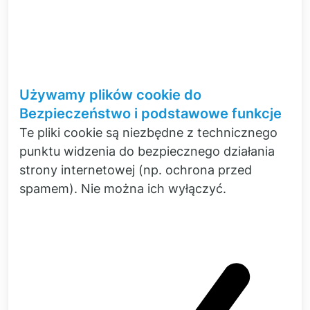
Używamy plików cookie do
Bezpieczeństwo i podstawowe funkcje
Te pliki cookie są niezbędne z technicznego
punktu widzenia do bezpiecznego działania
strony internetowej (np. ochrona przed
In-house czy outsourcing?
spamem). Nie można ich wyłączyć.
Sprzęt dla zespołu i
Serwis z jednego źródła
Chcesz przeprowadzać pomiary we
własnym zakresie? Jako partner sprzedaży
sprzętu pomiarowego SCADAS, oferujemy
niestandardowe rozwiązania, aby