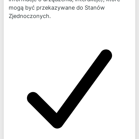
Kontakt
mogą być przekazywane do Stanów
Fon:
+49 4
0 300 870 30
Zjednoczonych.
Fax:
+49 40 300 870 50
Mail:
mail@
novicos.de
Bądź na bieżąco!
Aktualności, podstawowe informacje i komentarze na
temat naszych projektów można znaleźć codziennie
na
LinkedIn