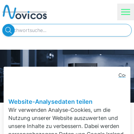
Unser Know-how
Aktuelles
Dienstleistungen
Novicos
Wissenschaft
Cooki
Siemens Produkte
Conse
Banner
Onlineshop
Schlie
Website-Analysedaten teilen
Wir verwenden Analyse-Cookies, um die
Erfolgsgeschichte
Nutzung unserer Website auszuwerten und
Kaffeegenuss
auf
leisen
unsere Inhalte zu verbessern. Dabei werden
Sohlen