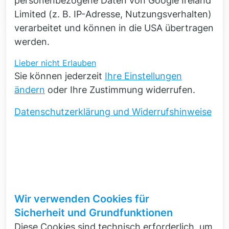
personenbezogene Daten von Google Ireland
Limited (z. B. IP-Adresse, Nutzungsverhalten)
verarbeitet und können in die USA übertragen
werden.
Lieber nicht
Erlauben
Zurück
Sie können jederzeit
Ihre Einstellungen
ändern
oder Ihre Zustimmung widerrufen.
Novicos arbeitet mit Miele an
Datenschutzerklärung und Widerrufshinweise
Kaffeevollautomaten mit
besonders angenehmer
Klangkultur
Miele und Novicos haben gemeinsam ein
wichtiges Merkmal der modernen Kaffeekultur
Wir verwenden Cookies für
durchleuchtet: die Akustik von
Sicherheit und Grundfunktionen
Kaffeevollautomaten. In dieser Story nehmen wir
Diese Cookies sind technisch erforderlich, um