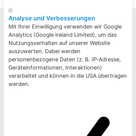
Analyse und Verbesserungen
Mit Ihrer Einwilligung verwenden wir Google
Analytics (Google ireland Limited), um das
Nutzungsverhalten auf unserer Website
auszuwerten. Dabei werden
Novicos GmbH
personenbezogene Daten (z. B. IP-Adresse,
Veritaskai 8
Geräteinformationen, Interaktionen)
21079 Hamburg
verarbeitet und können in die USA übertragen
Kontakt
werden.
Fon:
+49 4
0 300 870 30
Fax:
+49 40 300 870 50
Mail:
mail@
novicos.de
Bleiben Sie auf dem Laufenden!
News, Hintergründe, Kommentare zu unseren
Projekten finden Sie täglich frisch auf
LinkedIn