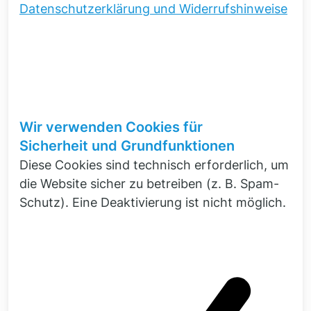
Datenschutzerklärung und Widerrufshinweise
Sie haben
Fragen
zur
Datenerfassung
?
Wir verwenden Cookies für
Gern berate ich Sie zur effektiven Ausstattung
Sicherheit und Grundfunktionen
Ihrer Testing-Abteilung anhand Ihrer
Diese Cookies sind technisch erforderlich, um
Anforderungen. Stellen Sie hier gern Ihre Frage
die Website sicher zu betreiben (z. B. Spam-
zur Anwendung oder Leistungsdaten von
Schutz). Eine Deaktivierung ist nicht möglich.
SCADAS Systemen!