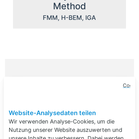
Method
FMM, H-BEM, IGA
Cooki
Conse
Dieser Inhalt wird gerade von unseren
Banner
Entwicklungsingenieuren
Schlie
Website-Analysedaten teilen
perfektioniert.
Wir verwenden Analyse-Cookies, um die
Nutzung unserer Website auszuwerten und
unsere Inhalte zu verbessern. Dabei werden