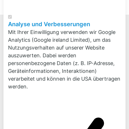
Analyse und Verbesserungen
Mit Ihrer Einwilligung verwenden wir Google
Analytics (Google ireland Limited), um das
Nutzungsverhalten auf unserer Website
auszuwerten. Dabei werden
Novicos GmbH
personenbezogene Daten (z. B. IP-Adresse,
Veritaskai 8
Geräteinformationen, Interaktionen)
21079 Hamburg
verarbeitet und können in die USA übertragen
Kontakt
werden.
Fon:
+49 4
0 300 870 30
Fax:
+49 40 300 870 50
Mail:
mail@
novicos.de
Bleiben Sie auf dem Laufenden!
News, Hintergründe, Kommentare zu unseren