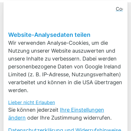
Cooki
Name
Conse
Banner
Schlie
Website-Analysedaten teilen
E-Mail
Wir verwenden Analyse-Cookies, um die
Nutzung unserer Website auszuwerten und
Telefon (optional)
unsere Inhalte zu verbessern. Dabei werden
personenbezogene Daten von Google Ireland
Limited (z. B. IP-Adresse, Nutzungsverhalten)
Nachricht
verarbeitet und können in die USA übertragen
werden.
Lieber nicht
Erlauben
Ihre Angaben und Daten werden zur
Sie können jederzeit
Ihre Einstellungen
Beantwortung Ihrer Anfrage verwendet und
ändern
oder Ihre Zustimmung widerrufen.
gespeichert. Eine darüber hinausgehende
Datennutzung oder Weitergabe an Dritte erfolgt
Datenschutzerklärung und Widerrufshinweise