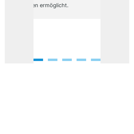
Eckdaten ermöglicht.
1
2
3
4
5