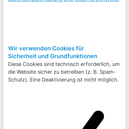
nicht.
Senden
Wir verwenden Cookies für
Abbrechen
Sicherheit und Grundfunktionen
Diese Cookies sind technisch erforderlich, um
die Website sicher zu betreiben (z. B. Spam-
Datenschutzerklärung und Widerrufshinweise
Schutz). Eine Deaktivierung ist nicht möglich.
Ihre Starthilfe
Folgende Informationen helfen uns, Ihnen ein
optimales Paket für Ihren Informationsbedarf