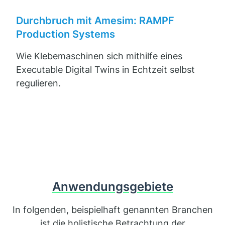
youtube
Beim Abspielen des Videos stimmen Sie den
Durchbruch mit Amesim: RAMPF
Nutzungsbedingungen von YouTube zu.
Externe
Production Systems
nhalte laden
Datenschutz
Wie Klebemaschinen sich mithilfe eines
Executable Digital Twins in Echtzeit selbst
regulieren.
Anwendungsgebiete
In folgenden, beispielhaft genannten Branchen
ist die holistische Betrachtung der