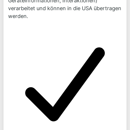
Geräteinformationen, Interaktionen)
verarbeitet und können in die USA übertragen
werden.
Novicos GmbH
Veritaskai 8
21079 Hamburg
Kontakt
Fon:
+49 4
0 300 870 30
Fax:
+49 40 300 870 50
Mail:
mail@
novicos.de
Bleiben Sie auf dem Laufenden!
News, Hintergründe, Kommentare zu unseren
Projekten finden Sie täglich frisch auf
LinkedIn