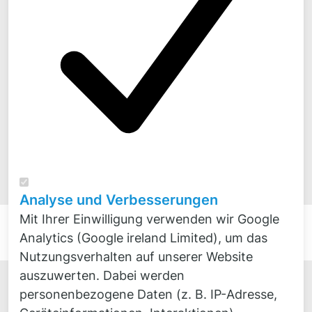
zusammenstellen:
Bitte beschreiben Sie das zu simulierende
System
Mit welchen physikalischen Größen möchten
Sie Ihr System bewerten (z.B. Druck,
Durchfluss, elektrische Größen etc.)?
Nutzen Sie in der Entwicklung CAD-/CAE-
Programme? Wenn ja, welche?
Analyse und Verbesserungen
Mit Ihrer Einwilligung verwenden wir Google
Analytics (Google ireland Limited), um das
Nutzungsverhalten auf unserer Website
auszuwerten. Dabei werden
personenbezogene Daten (z. B. IP-Adresse,