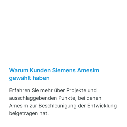
youtube
Beim Abspielen des Videos stimmen Sie den
Warum Kunden Siemens Amesim
Nutzungsbedingungen von YouTube zu.
Externe
gewählt haben
nhalte laden
Datenschutz
Erfahren Sie mehr über Projekte und
ausschlaggebenden Punkte, bei denen
Amesim zur Beschleunigung der Entwicklung
beigetragen hat.