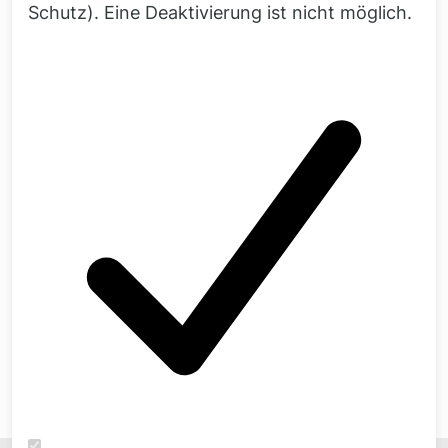
Schutz). Eine Deaktivierung ist nicht möglich.
Mit der Lösung Simcenter 3D können Sie
MKS Analysen sowie Berechnungen zur
nicht-linearen FEM selbst durchführen. Gern
statten wir Sie mit entsprechenden
Softwarelizenzen aus und begleiten Sie in
der Anwendung mit kompetentem Support.
Zu unserem Siemens Portfolio