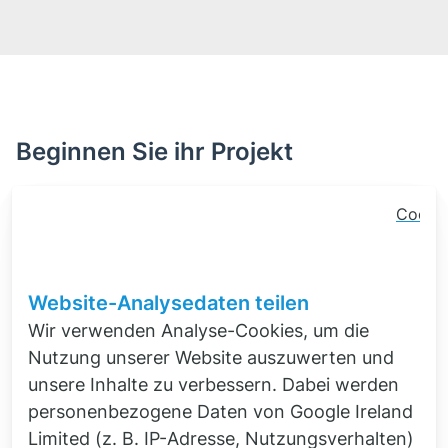
Beginnen Sie ihr Projekt
Vielen Themen können je nach Fokus
Cooki
verschiedenen Unterseiten zugeordnet werden.
Conse
Schreiben Sie mir gern eine Notiz – gern
Banner
informiere ich Sie spontan über unsere
Schlie
Website-Analysedaten teilen
Leistungen!
Wir verwenden Analyse-Cookies, um die
Nutzung unserer Website auszuwerten und
unsere Inhalte zu verbessern. Dabei werden
personenbezogene Daten von Google Ireland
Limited (z. B. IP-Adresse, Nutzungsverhalten)