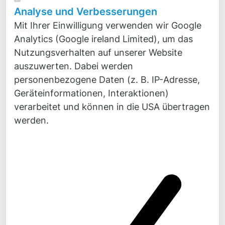
Analyse und Verbesserungen
Mit Ihrer Einwilligung verwenden wir Google
Analytics (Google ireland Limited), um das
Nutzungsverhalten auf unserer Website
auszuwerten. Dabei werden
Novicos GmbH
personenbezogene Daten (z. B. IP-Adresse,
Veritaskai 8
Geräteinformationen, Interaktionen)
21079 Hamburg
verarbeitet und können in die USA übertragen
Kontakt
werden.
Fon:
+49 4
0 300 870 30
Fax:
+49 40 300 870 50
Mail:
mail@
novicos.de
Bleiben Sie auf dem Laufenden!
News, Hintergründe, Kommentare zu unseren
Projekten finden Sie täglich frisch auf
LinkedIn