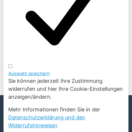
Auswahl speichern
Sie können jederzeit Ihre Zustimmung
widerrufen und hier Ihre Cookie-Einstellungen
anzeigen/ändern.
English
© Copyright 2026 Novicos GmbH. Alle Rechte
Mehr Informationen finden Sie in der
Polski
vorbehalten.
Datenschutzerklärung und den
Widerrufshinweisen
Impressum