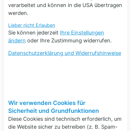
verarbeitet und können in die USA übertragen
werden.
Tobias Clauß
Lieber nicht
Erlauben
Sie können jederzeit
Ihre Einstellungen
Kontakt aufnehmen
ändern
oder Ihre Zustimmung widerrufen.
Datenschutzerklärung und Widerrufshinweise
Wir verwenden Cookies für
Software
zur Kinetiksimulation
Sicherheit und Grundfunktionen
Diese Cookies sind technisch erforderlich, um
Ihr Vertriebspartner für Siemens PLM
die Website sicher zu betreiben (z. B. Spam-
Software